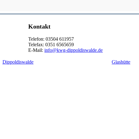
Kontakt
Telefon: 03504 611957
Telefax: 0351 6565659
E-Mail:
info@kwg-dippoldiswalde.de
Dippoldiswalde
Glashütte